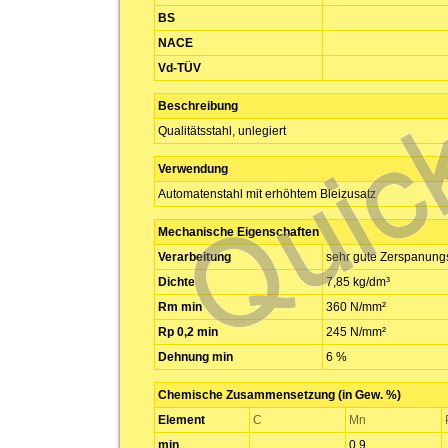
BS
NACE
Vd-TÜV
Beschreibung
Qualitätsstahl, unlegiert
Verwendung
Automatenstahl mit erhöhtem Bleizusatz
Mechanische Eigenschaften
Verarbeitung
sehr gute Zerspanung
Dichte
7,85 kg/dm³
Rm min
360 N/mm²
Rp 0,2 min
245 N/mm²
Dehnung min
6 %
Chemische Zusammensetzung (in Gew. %)
Element
C
Mn
min
0,9