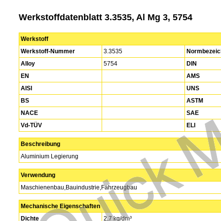
Werkstoffdatenblatt 3.3535, Al Mg 3, 5754
Werkstoff
Werkstoff-Nummer
3.3535
Normbezeic
Alloy
5754
DIN
EN
AMS
AISI
UNS
BS
ASTM
NACE
SAE
Vd-TÜV
ELI
Beschreibung
Aluminium Legierung
Verwendung
Maschienenbau,Bauindustrie,Fahrzeugbau
Mechanische Eigenschaften
Dichte
2,7 kg/dm³