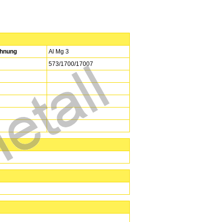
hnung
Al Mg 3
573/1700/17007