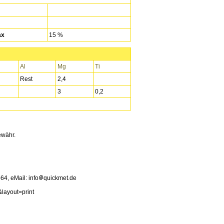
ax
15 %
Al
Mg
Ti
Rest
2,4
3
0,2
ewähr.
4, eMail: info
quickmet.de
&layout=print