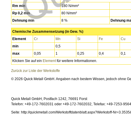
Rm min
180 N/mm²
Rp 0,2 min
80 N/mm²
Dehnung min
8 %
Dehnung m
Chemische Zusammensetzung (in Gew. %)
Element
Cr
Mn
Si
Fe
Cu
min
0,5
max
0,05
1
0,25
0,4
0,1
Klicken Sie auf ein
Element
für weitere Informationen.
Zurück zur Liste der Werkstoffe
© 2026 Quick Metall GmbH. Angaben nach bestem Wissen, jedoch ohne G
Quick Metall GmbH, Postfach 1242, 76691 Forst
Telefon: +49-172-7602031 oder +49-172-7602032, Telefax: +49-7253-95646
Seite: http://quickmetall.com/Werkstoffdatenblatt.aspx?Werkstoff-Nr=3.3535