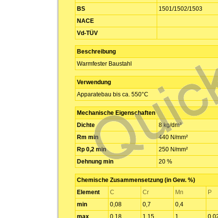
BS
1501/1502/1503
NACE
Vd-TÜV
Beschreibung
Warmfester Baustahl
Verwendung
Apparatebau bis ca. 550°C
Mechanische Eigenschaften
Dichte
8 kg/dm³
Rm min
440 N/mm²
Rp 0,2 min
250 N/mm²
Dehnung min
20 %
Chemische Zusammensetzung (in Gew. %)
Element
C
Cr
Mn
P
min
0,08
0,7
0,4
max
0,18
1,15
1
0,0