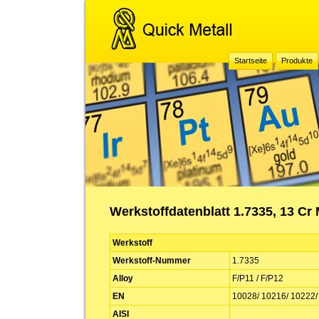
Startseite
Produkte
Werkstoffdatenblatt 1.7335, 13 Cr 
Werkstoff
Werkstoff-Nummer
1.7335
Alloy
F/P11 / F/P12
EN
10028/ 10216/ 10222/
AISI