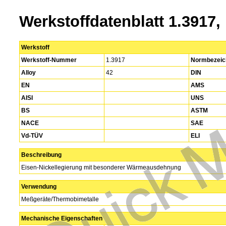
Werkstoffdatenblatt 1.3917, 
Werkstoff
Werkstoff-Nummer
1.3917
Normbezeic
Alloy
42
DIN
EN
AMS
AISI
UNS
BS
ASTM
NACE
SAE
Vd-TÜV
ELI
Beschreibung
Eisen-Nickellegierung mit besonderer Wärmeausdehnung
Verwendung
Meßgeräte/Thermobimetalle
Mechanische Eigenschaften