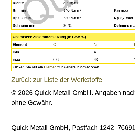
Dichte
8,2 kg/dm³
Rm min
440 N/mm²
Rm max
Rp 0,2 min
230 N/mm²
Rp 0,2 max
Dehnung min
30 %
Dehnung m
Chemische Zusammensetzung (in Gew. %)
Element
C
Ni
min
41
max
0,05
43
Klicken Sie auf ein
Element
für weitere Informationen.
Zurück zur Liste der Werkstoffe
© 2026 Quick Metall GmbH. Angaben nach
ohne Gewähr.
Quick Metall GmbH, Postfach 1242, 76691