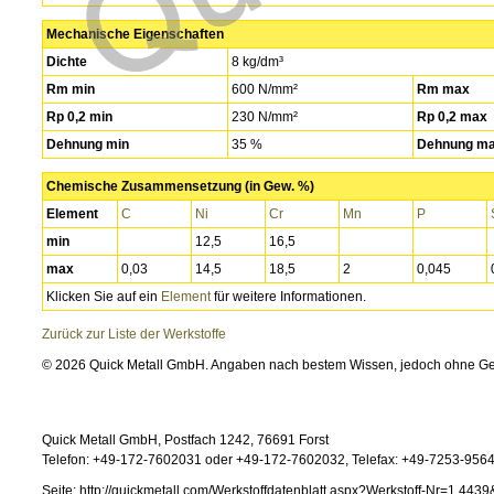
Mechanische Eigenschaften
Dichte
8 kg/dm³
Rm min
600 N/mm²
Rm max
Rp 0,2 min
230 N/mm²
Rp 0,2 max
Dehnung min
35 %
Dehnung m
Chemische Zusammensetzung (in Gew. %)
Element
C
Ni
Cr
Mn
P
min
12,5
16,5
max
0,03
14,5
18,5
2
0,045
Klicken Sie auf ein
Element
für weitere Informationen.
Zurück zur Liste der Werkstoffe
© 2026 Quick Metall GmbH. Angaben nach bestem Wissen, jedoch ohne G
Quick Metall GmbH, Postfach 1242, 76691 Forst
Telefon: +49-172-7602031 oder +49-172-7602032, Telefax: +49-7253-95646
Seite: http://quickmetall.com/Werkstoffdatenblatt.aspx?Werkstoff-Nr=1.4439