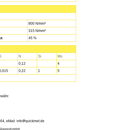
800 N/mm²
315 N/mm²
ax
45 %
S
N
Si
Mo
0,12
4
0,015
0,22
1
5
ewähr.
4, eMail: info
quickmet.de
&layout=print