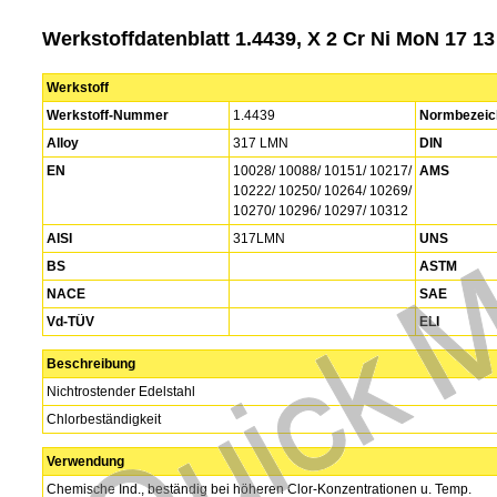
Werkstoffdatenblatt 1.4439, X 2 Cr Ni MoN 17 1
Werkstoff
Werkstoff-Nummer
1.4439
Normbezeic
Alloy
317 LMN
DIN
EN
10028/ 10088/ 10151/ 10217/
AMS
10222/ 10250/ 10264/ 10269/
10270/ 10296/ 10297/ 10312
AISI
317LMN
UNS
BS
ASTM
NACE
SAE
Vd-TÜV
ELI
Beschreibung
Nichtrostender Edelstahl
Chlorbeständigkeit
Verwendung
Chemische Ind., beständig bei höheren Clor-Konzentrationen u. Temp.