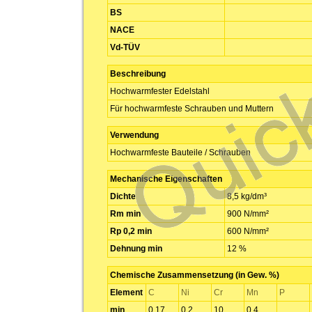
BS
NACE
Vd-TÜV
Beschreibung
Hochwarmfester Edelstahl
Für hochwarmfeste Schrauben und Muttern
Verwendung
Hochwarmfeste Bauteile / Schrauben
Mechanische Eigenschaften
Dichte
8,5 kg/dm³
Rm min
900 N/mm²
Rp 0,2 min
600 N/mm²
Dehnung min
12 %
Chemische Zusammensetzung (in Gew. %)
Element
C
Ni
Cr
Mn
P
min
0,17
0,2
10
0,4